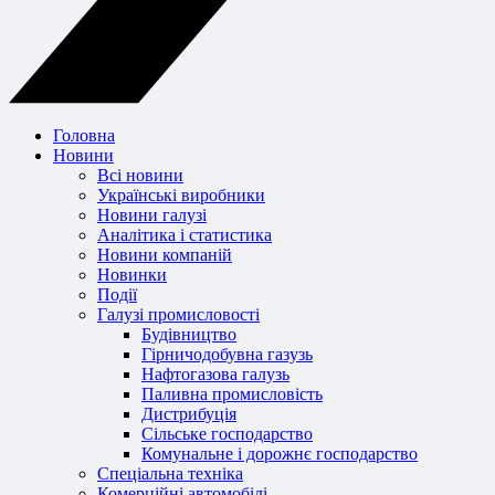
Головна
Новини
Всі новини
Українські виробники
Новини галузі
Аналітика і статистика
Новини компаній
Новинки
Події
Галузі промисловості
Будівництво
Гірничодобувна газузь
Нафтогазова галузь
Паливна промисловість
Дистрибуція
Сільське господарство
Комунальне і дорожнє господарство
Спеціальна техніка
Комерційні автомобілі