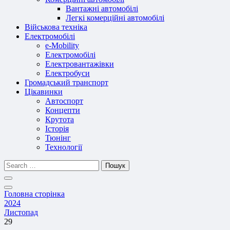
Вантажні автомобілі
Легкі комерційні автомобілі
Військова техніка
Електромобілі
e-Mobility
Електромобілі
Електровантажівки
Електробуси
Громадський транспорт
Цікавинки
Автоспорт
Концепти
Крутота
Історія
Тюнінг
Технології
Пошук
Головна сторінка
2024
Листопад
29