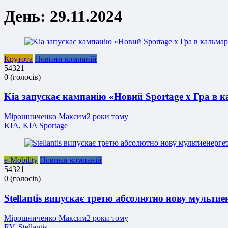
День:
29.11.2024
Крутота
Новини компаній
5
4
3
2
1
0
(
голосів
)
Kia запускає кампанію «Новий Sportage x Гра в к
Мірошниченко Максим
2 роки тому
KIA
,
KIA Sportage
e-Mobility
Новини компаній
5
4
3
2
1
0
(
голосів
)
Stellantis випускає третю абсолютно нову мульти
Мірошниченко Максим
2 роки тому
EV
,
Stellantis