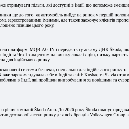
 отримувати пільги, які доступні в Індії, що допоможе зменшит
инки ще до того, як автомобіль вийде на ринок у першій половин
а зареєстрованими іменами, але також заохочує клієнтів пропон
олошено пізніше цього року.
а платформі MQB-A0–IN і передасть ту ж саму ДНК Škoda, що і дв
 Індії та Чехії з акцентом на високу локалізацію, низьку вартіс
а для індійського ринку.
коналені системи безпеки, спеціально для індійського ринку та
 зарекомендувала себе в Індії та світі: Kushaq та Slavia отрим
мобілями в Індії, які пройшли випробування за новішими та сув
о рівня компанії Škoda Auto. До 2026 року Škoda планує продават
ивідсоткової частки ринку для всіх брендів Volkswagen Group в р