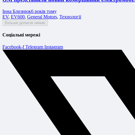
Інна Близнюк
6 років тому
EV
,
EV600
,
General Motors
,
Технології
Більше дописів немає
Соціальні мережі
Facebook-f
Telegram
Instagram