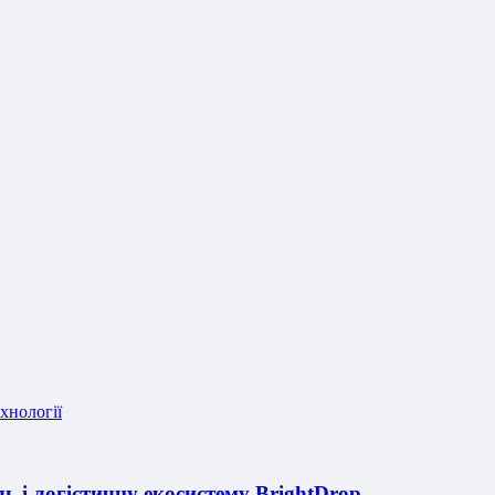
хнології
 і логістичну екосистему BrightDrop