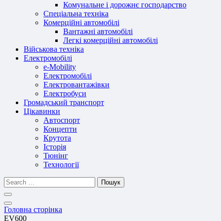
Комунальне і дорожнє господарство
Спеціальна техніка
Комерційні автомобілі
Вантажні автомобілі
Легкі комерційні автомобілі
Військова техніка
Електромобілі
e-Mobility
Електромобілі
Електровантажівки
Електробуси
Громадський транспорт
Цікавинки
Автоспорт
Концепти
Крутота
Історія
Тюнінг
Технології
Пошук
Головна сторінка
EV600