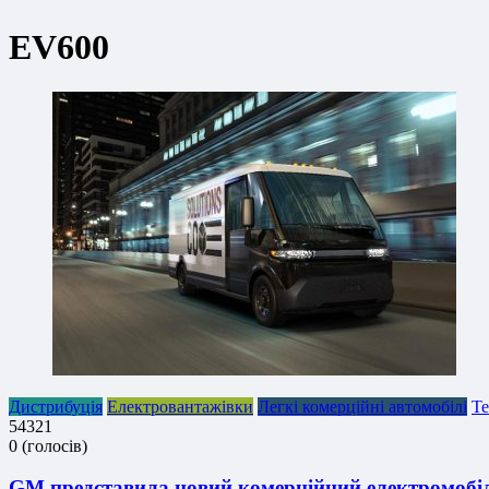
EV600
Дистрибуція
Електровантажівки
Легкі комерційні автомобілі
Те
5
4
3
2
1
0
(
голосів
)
GM представила новий комерційний електромобіль