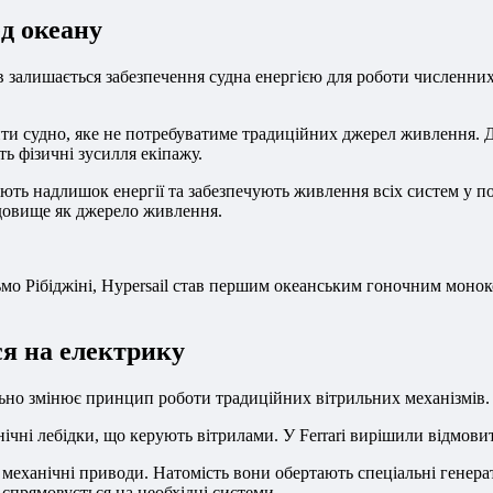
д океану
залишається забезпечення судна енергією для роботи численних е
ити судно, яке не потребуватиме традиційних джерел живлення. 
ь фізичні зусилля екіпажу.
ють надлишок енергії та забезпечують живлення всіх систем у п
едовище як джерело живлення.
ьмо Рібіджіні, Hypersail став першим океанським гоночним моно
ся на електрику
льно змінює принцип роботи традиційних вітрильних механізмів.
чні лебідки, що керують вітрилами. У Ferrari вирішили відмовити
 механічні приводи. Натомість вони обертають спеціальні генер
 спрямовується на необхідні системи.