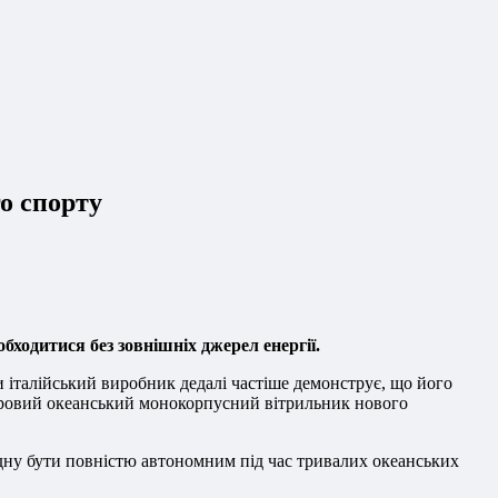
го спорту
бходитися без зовнішніх джерел енергії.
и італійський виробник дедалі частіше демонструє, що його
метровий океанський монокорпусний вітрильник нового
судну бути повністю автономним під час тривалих океанських