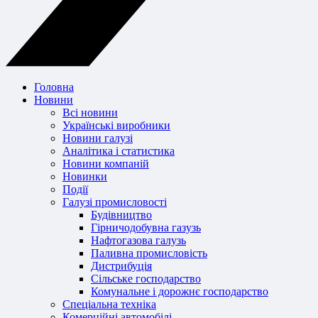
Головна
Новини
Всі новини
Українські виробники
Новини галузі
Аналітика і статистика
Новини компаній
Новинки
Події
Галузі промисловості
Будівництво
Гірничодобувна газузь
Нафтогазова галузь
Паливна промисловість
Дистрибуція
Сільське господарство
Комунальне і дорожнє господарство
Спеціальна техніка
Комерційні автомобілі