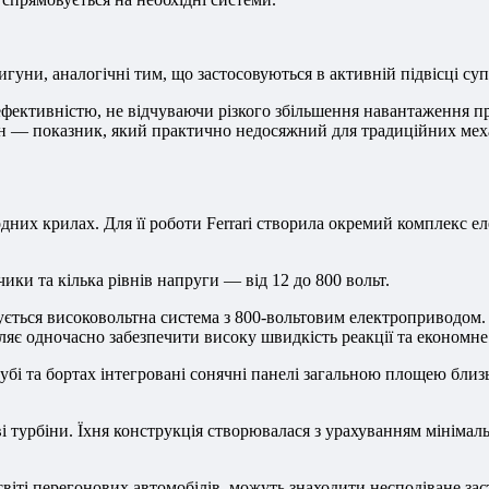
гуни, аналогічні тим, що застосовуються в активній підвісці супер
фективністю, не відчуваючи різкого збільшення навантаження пр
н — показник, який практично недосяжний для традиційних мех
их крилах. Для її роботи Ferrari створила окремий комплекс еле
ки та кілька рівнів напруги — від 12 до 800 вольт.
ується високовольтна система з 800-вольтовим електроприводо
яє одночасно забезпечити високу швидкість реакції та економне 
лубі та бортах інтегровані сонячні панелі загальною площею близ
ві турбіни. Їхня конструкція створювалася з урахуванням мініма
у світі перегонових автомобілів, можуть знаходити несподіване з