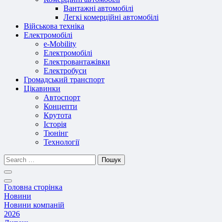
Вантажні автомобілі
Легкі комерційні автомобілі
Військова техніка
Електромобілі
e-Mobility
Електромобілі
Електровантажівки
Електробуси
Громадський транспорт
Цікавинки
Автоспорт
Концепти
Крутота
Історія
Тюнінг
Технології
Пошук
Головна сторінка
Новини
Новини компаній
2026