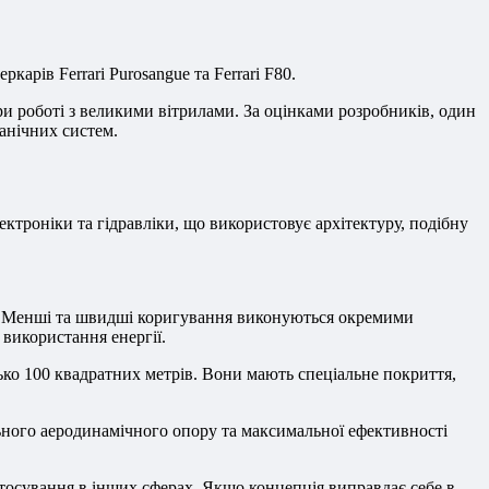
карів Ferrari Purosangue та Ferrari F80.
и роботі з великими вітрилами. За оцінками розробників, один
анічних систем.
ктроніки та гідравліки, що використовує архітектуру, подібну
м. Менші та швидші коригування виконуються окремими
використання енергії.
ько 100 квадратних метрів. Вони мають спеціальне покриття,
льного аеродинамічного опору та максимальної ефективності
астосування в інших сферах. Якщо концепція виправдає себе в