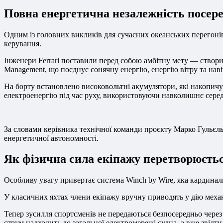
Повна енергетична незалежність посере
Одним із головних викликів для сучасних океанських перегонів 
керування.
Інженери Ferrari поставили перед собою амбітну мету — створ
Management, що поєднує сонячну енергію, енергію вітру та навіт
На борту встановлено високовольтні акумулятори, які накопичу
електроенергію під час руху, використовуючи навколишнє сер
За словами керівника технічної команди проєкту Марко Гульєл
енергетичної автономності.
Як фізична сила екіпажу перетворюєть
Особливу увагу привертає система Winch by Wire, яка кардина
У класичних яхтах члени екіпажу вручну приводять у дію механі
Тепер зусилля спортсменів не передаються безпосередньо через
струм надходить до загальної електромережі судна, а вже звідти