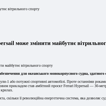
бутнє вітрильного спорту
persail може змінити майбутнє вітрильно
безпечення для океанського монокорпусного судна, здатного о
мули-1 або потужні спортивні автомобілі. Проте останніми рокам
рговим прикладом став амбітний проєкт Ferrari Hypersail — 30-
 крилах.
хта, скільки її революційна енергетична система, яка дозволяє 