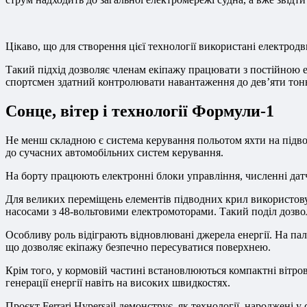
Цікаво, що для створення цієї технології використані електродви
Такий підхід дозволяє членам екіпажу працювати з постійною е
спортсмен здатний контролювати навантаження до дев’яти тон
Сонце, вітер і технології Формули-1
Не менш складною є система керування польотом яхти на підводн
до сучасних автомобільних систем керування.
На борту працюють електронні блоки управління, численні датчи
Для великих переміщень елементів підводних крил використов
насосами з 48-вольтовими електромоторами. Такий поділ дозвол
Особливу роль відіграють відновлювані джерела енергії. На па
що дозволяє екіпажу безпечно пересуватися поверхнею.
Крім того, у кормовій частині встановлюються компактні вітро
генерації енергії навіть на високих швидкостях.
Проєкт Ferrari Hypersail демонструє, як технології, народжені 