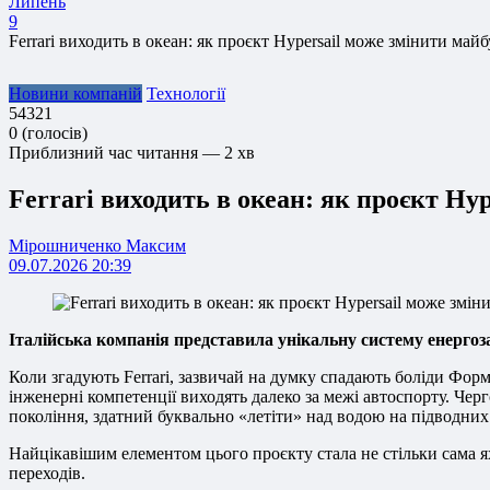
Липень
9
Ferrari виходить в океан: як проєкт Hypersail може змінити май
Новини компаній
Технології
5
4
3
2
1
0
(
голосів
)
Приблизний час читання — 2 хв
Ferrari виходить в океан: як проєкт Hy
Мірошниченко Максим
09.07.2026 20:39
Італійська компанія представила унікальну систему енергоза
Коли згадують Ferrari, зазвичай на думку спадають боліди Фор
інженерні компетенції виходять далеко за межі автоспорту. Че
покоління, здатний буквально «летіти» над водою на підводних
Найцікавішим елементом цього проєкту стала не стільки сама я
переходів.