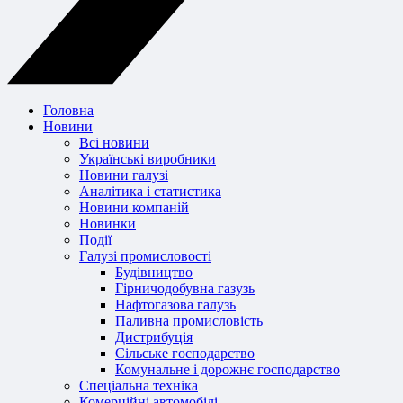
Головна
Новини
Всі новини
Українські виробники
Новини галузі
Аналітика і статистика
Новини компаній
Новинки
Події
Галузі промисловості
Будівництво
Гірничодобувна газузь
Нафтогазова галузь
Паливна промисловість
Дистрибуція
Сільське господарство
Комунальне і дорожнє господарство
Спеціальна техніка
Комерційні автомобілі