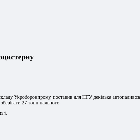
оцистерну
складу Укроборонпрому, поставив для НГУ декілька автопаливоз
 зберігати 27 тонн пального.
8х4.