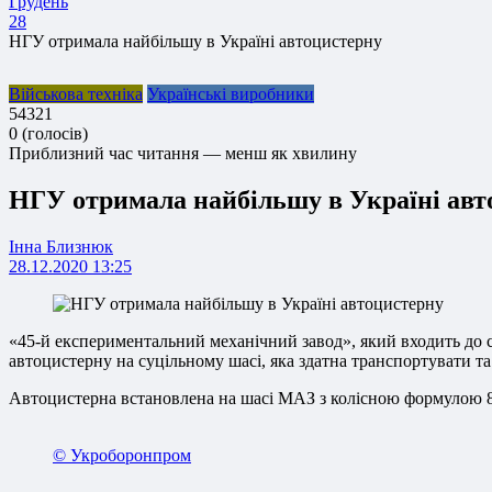
Грудень
28
НГУ отримала найбільшу в Україні автоцистерну
Військова техніка
Українські виробники
5
4
3
2
1
0
(
голосів
)
Приблизний час читання — менш як хвилину
НГУ отримала найбільшу в Україні авт
Інна Близнюк
28.12.2020 13:25
«45-й експериментальний механічний завод», який входить до 
автоцистерну на суцільному шасі, яка здатна транспортувати та
Автоцистерна встановлена на шасі МАЗ з колісною формулою 
© Укроборонпром