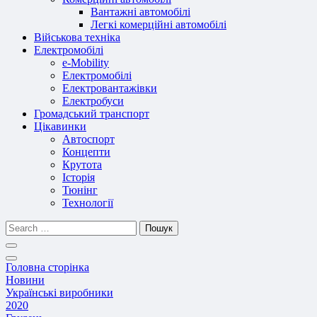
Вантажні автомобілі
Легкі комерційні автомобілі
Військова техніка
Електромобілі
e-Mobility
Електромобілі
Електровантажівки
Електробуси
Громадський транспорт
Цікавинки
Автоспорт
Концепти
Крутота
Історія
Тюнінг
Технології
Пошук
Головна сторінка
Новини
Українські виробники
2020