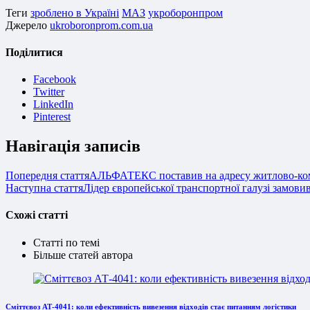
Теги
зроблено в Україні
МАЗ
укроборонпром
Джерело
ukroboronprom.com.ua
Поділитися
Facebook
Twitter
LinkedIn
Pinterest
Навігація записів
Попередня стаття
АЛЬФАТЕКС поставив на адресу житлово-ком
Наступна стаття
Лідер європейської транспортної галузі замов
Схожі статті
Статті по темі
Більше статей автора
Сміттєвоз АТ-4041: коли ефективність вивезення відходів стає питанням логістики