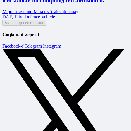
військовий повнопривідний автомобіль
Мірошниченко Максим
5 місяців тому
DAF
,
Tatra Defence Vehicle
Більше дописів немає
Соціальні мережі
Facebook-f
Telegram
Instagram