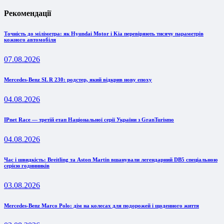
Рекомендації
Точність до міліметра: як Hyundai Motor і Kia перевіряють тисячу параметрів
кожного автомобіля
07.08.2026
Mercedes-Benz SL R 230: родстер, який відкрив нову епоху
04.08.2026
IPnet Race — третій етап Національної серії України з GranTurismo
04.08.2026
Час і швидкість: Breitling та Aston Martin вшанували легендарний DB5 спеціальною
серією годинників
03.08.2026
Mercedes-Benz Marco Polo: дім на колесах для подорожей і щоденного життя