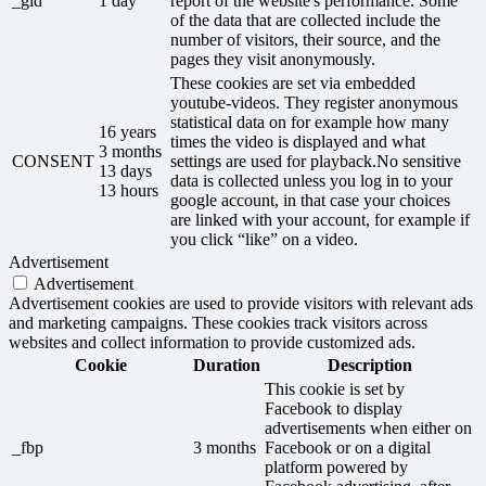
_gid
1 day
report of the website's performance. Some
of the data that are collected include the
number of visitors, their source, and the
pages they visit anonymously.
These cookies are set via embedded
youtube-videos. They register anonymous
statistical data on for example how many
16 years
times the video is displayed and what
3 months
CONSENT
settings are used for playback.No sensitive
13 days
data is collected unless you log in to your
13 hours
google account, in that case your choices
are linked with your account, for example if
you click “like” on a video.
Advertisement
Advertisement
Advertisement cookies are used to provide visitors with relevant ads
and marketing campaigns. These cookies track visitors across
websites and collect information to provide customized ads.
Cookie
Duration
Description
This cookie is set by
Facebook to display
advertisements when either on
_fbp
3 months
Facebook or on a digital
platform powered by