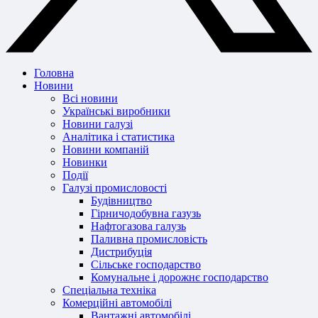
Головна
Новини
Всі новини
Українські виробники
Новини галузі
Аналітика і статистика
Новини компаній
Новинки
Події
Галузі промисловості
Будівництво
Гірничодобувна газузь
Нафтогазова галузь
Паливна промисловість
Дистрибуція
Сільське господарство
Комунальне і дорожнє господарство
Спеціальна техніка
Комерційні автомобілі
Вантажні автомобілі