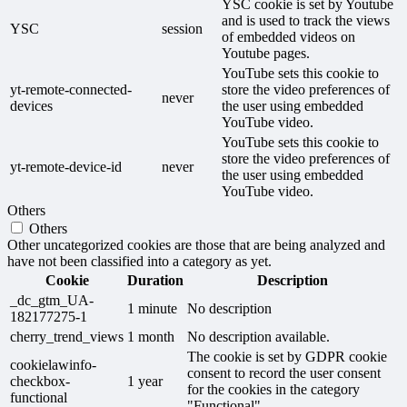
YSC cookie is set by Youtube
and is used to track the views
YSC
session
of embedded videos on
Youtube pages.
YouTube sets this cookie to
yt-remote-connected-
store the video preferences of
never
devices
the user using embedded
YouTube video.
YouTube sets this cookie to
store the video preferences of
yt-remote-device-id
never
the user using embedded
YouTube video.
Others
Others
Other uncategorized cookies are those that are being analyzed and
have not been classified into a category as yet.
Cookie
Duration
Description
_dc_gtm_UA-
1 minute
No description
182177275-1
cherry_trend_views
1 month
No description available.
The cookie is set by GDPR cookie
cookielawinfo-
consent to record the user consent
checkbox-
1 year
for the cookies in the category
functional
"Functional".