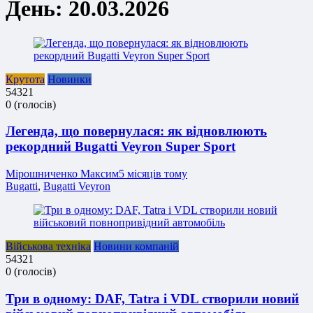
День:
20.03.2026
Крутота
Новинки
5
4
3
2
1
0
(
голосів
)
Легенда, що повернулася: як відновлюють
рекордний Bugatti Veyron Super Sport
Мірошниченко Максим
5 місяців тому
Bugatti
,
Bugatti Veyron
Військова техніка
Новини компаній
5
4
3
2
1
0
(
голосів
)
Три в одному: DAF, Tatra і VDL створили новий