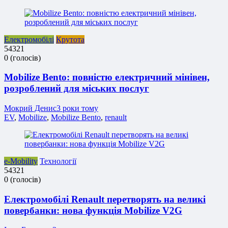
Електромобілі
Крутота
5
4
3
2
1
0
(
голосів
)
Mobilize Bento: повністю електричний мінівен,
розроблений для міських послуг
Мокрий Денис
3 роки тому
EV
,
Mobilize
,
Mobilize Bento
,
renault
e-Mobility
Технології
5
4
3
2
1
0
(
голосів
)
Електромобілі Renault перетворять на великі
повербанки: нова функція Mobilize V2G