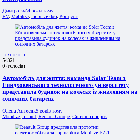
Дмитро Зуб
4 роки тому
EV
,
Mobilize
,
mobilize duo
,
Концепт
Технології
5
4
3
2
1
0
(
голосів
)
Автомобіль для життя: команда Solar Team з
Ейндховенського технологічного університету
представила будинок на колесах із живленням на
сонячних батареях
Олена Антосик
5 років тому
Mobilize
,
renault
,
Renault Groupe
,
Сонячна енергія