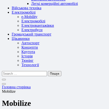
Легкі комерційні автомобілі
Військова техніка
Електромобілі
e-Mobility
Електромобілі
Електровантажівки
Електробуси
Громадський транспорт
Цікавинки
Автоспорт
Концепти
Крутота
Історія
Тюнінг
Технології
Пошук
Головна сторінка
Mobilize
Mobilize