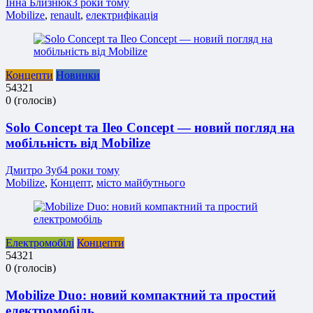
Інна Близнюк
3 роки тому
Mobilize
,
renault
,
електрифікація
Концепти
Новинки
5
4
3
2
1
0
(
голосів
)
Solo Concept та Ileo Concept — новий погляд на
мобільність від Mobilize
Дмитро Зуб
4 роки тому
Mobilize
,
Концепт
,
місто майбутнього
Електромобілі
Концепти
5
4
3
2
1
0
(
голосів
)
Mobilize Duo: новий компактний та простий
електромобіль