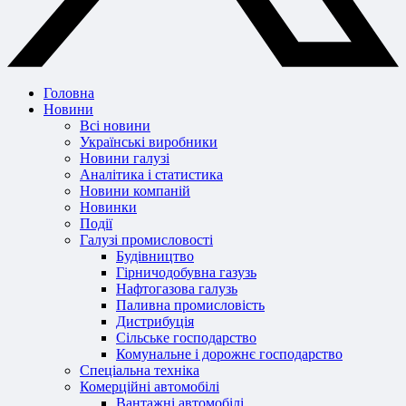
Головна
Новини
Всі новини
Українські виробники
Новини галузі
Аналітика і статистика
Новини компаній
Новинки
Події
Галузі промисловості
Будівництво
Гірничодобувна газузь
Нафтогазова галузь
Паливна промисловість
Дистрибуція
Сільське господарство
Комунальне і дорожнє господарство
Спеціальна техніка
Комерційні автомобілі
Вантажні автомобілі