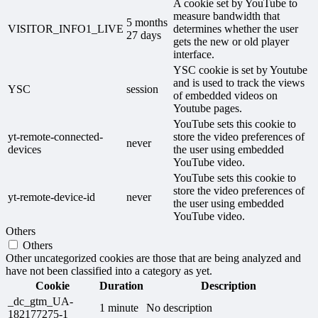
A cookie set by YouTube to
measure bandwidth that
5 months
VISITOR_INFO1_LIVE
determines whether the user
27 days
gets the new or old player
interface.
YSC cookie is set by Youtube
and is used to track the views
YSC
session
of embedded videos on
Youtube pages.
YouTube sets this cookie to
yt-remote-connected-
store the video preferences of
never
devices
the user using embedded
YouTube video.
YouTube sets this cookie to
store the video preferences of
yt-remote-device-id
never
the user using embedded
YouTube video.
Others
Others
Other uncategorized cookies are those that are being analyzed and
have not been classified into a category as yet.
Cookie
Duration
Description
_dc_gtm_UA-
1 minute
No description
182177275-1