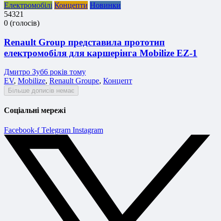
Електромобілі
Концепти
Новинки
5
4
3
2
1
0
(
голосів
)
Renault Group представила прототип
електромобіля для каршерінга Mobilize EZ-1
Дмитро Зуб
6 років тому
EV
,
Mobilize
,
Renault Groupe
,
Концепт
Більше дописів немає
Соціальні мережі
Facebook-f
Telegram
Instagram