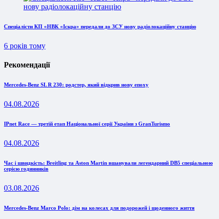
Спеціалісти КП «НВК «Іскра» передали до ЗСУ нову радіолокаційну станцію
6 років тому
Рекомендації
Mercedes-Benz SL R 230: родстер, який відкрив нову епоху
04.08.2026
IPnet Race — третій етап Національної серії України з GranTurismo
04.08.2026
Час і швидкість: Breitling та Aston Martin вшанували легендарний DB5 спеціальною
серією годинників
03.08.2026
Mercedes-Benz Marco Polo: дім на колесах для подорожей і щоденного життя